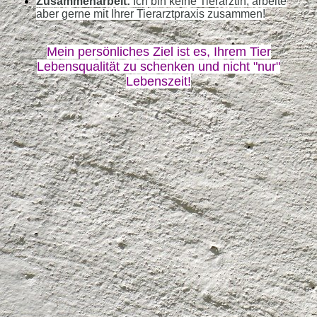
Zusammenarbeit:
Ich bin keine Tierärztin, arbeite
aber gerne mit Ihrer Tierarztpraxis zusammen!
Mein persönliches Ziel ist es, Ihrem Tier
Lebensqualität zu schenken und nicht "nur"
Lebenszeit!