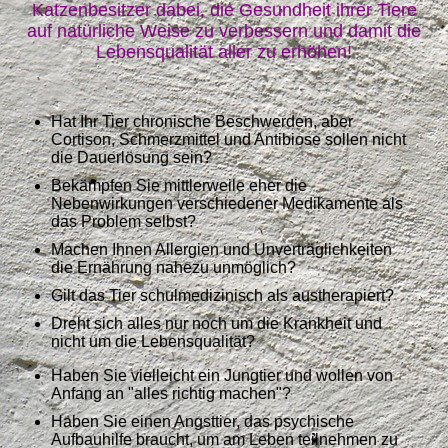
Katzenbesitzer dabei, die Gesundheit ihrer Tiere
auf natürliche Weise zu verbessern und damit die
Lebensqualität aller zu erhöhen!
Hat Ihr Tier chronische Beschwerden, aber
Cortison, Schmerzmittel und Antibiose sollen nicht
die Dauerlösung sein?
Bekämpfen Sie mittlerweile eher die
Nebenwirkungen verschiedener Medikamente als
das Problem selbst?
Machen Ihnen Allergien und Unverträglichkeiten
die Ernährung nahezu unmöglich?
Gilt das Tier schulmedizinisch als austherapiert?
Dreht sich alles nur noch um die Krankheit und
nicht um die Lebensqualität?
Haben Sie vielleicht ein Jungtier und wollen von
Anfang an "alles richtig machen"?
Haben Sie einen Angsttier, das psychische
Aufbauhilfe braucht, um am Leben teilnehmen zu