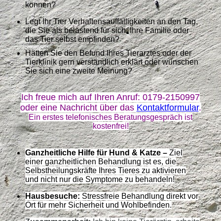
können?
Legt Ihr Tier Verhaltensauffälligkeiten an den Tag,
die Sie als belastend für sich, Ihre Familie oder
das Tier selbst empfinden?
Hätten Sie den Befund Ihres Tierarztes oder der
Tierklinik gern verständlich erklärt oder wünschen
Sie sich eine zweite Meinung?
Ich freue mich auf Ihren Anruf: 0179-2150997
oder eine Nachricht über das
Kontaktformular
.
Ein erstes telefonisches Beratungsgespräch ist
kostenfrei!
Ganzheitliche Hilfe für Hund & Katze –
Ziel
einer ganzheitlichen Behandlung ist es, die
Selbstheilungskräfte Ihres Tieres zu aktivieren
und nicht nur die Symptome zu behandeln!
Hausbesuche:
Stressfreie Behandlung direkt vor
Ort für mehr Sicherheit und Wohlbefinden.