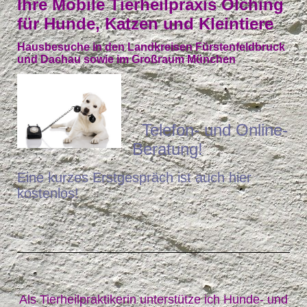
Ihre Mobile Tierheilpraxis Olching
für Hunde, Katzen und Kleintiere
Hausbesuche in den Landkreisen Fürstenfeldbruck
und Dachau sowie im Großraum München
T
elefon- und Online-
Beratung!
Eine kurzes Erstgespräch ist auch hier
kostenlos!
Als Tierheilpraktikerin unterstütze ich Hunde- und