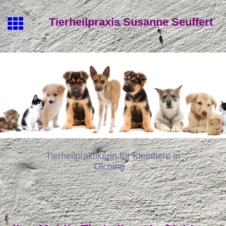
Tierheilpraxis Susanne Seuffert
Tierheilpraktikerin für Kleintiere in
Olching