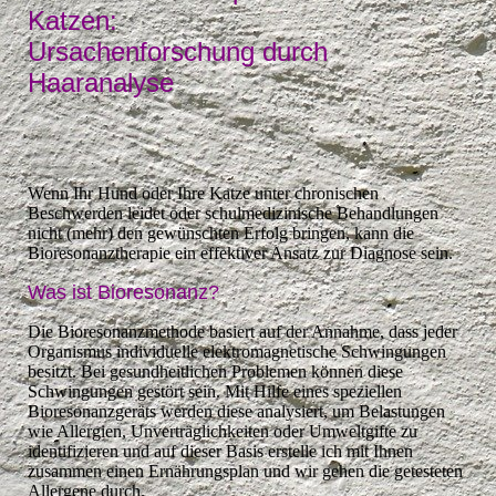
Katzen:
Ursachenforschung durch
Haaranalyse
Wenn Ihr Hund oder Ihre Katze unter chronischen
Beschwerden leidet oder schulmedizinische Behandlungen
nicht (mehr) den gewünschten Erfolg bringen, kann die
Bioresonanztherapie ein effektiver Ansatz zur Diagnose sein.
Was ist Bioresonanz?
Die Bioresonanzmethode basiert auf der Annahme, dass jeder
Organismus individuelle elektromagnetische Schwingungen
besitzt. Bei gesundheitlichen Problemen können diese
Schwingungen gestört sein. Mit Hilfe eines speziellen
Bioresonanzgeräts werden diese analysiert, um Belastungen
wie Allergien, Unverträglichkeiten oder Umweltgifte zu
identifizieren und auf dieser Basis erstelle ich mit Ihnen
zusammen einen Ernährungsplan und wir gehen die getesteten
Allergene durch.