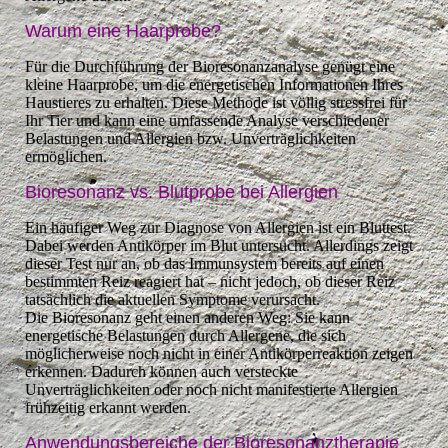
Warum eine Haarprobe?
Für die Durchführung der Bioresonanzanalyse genügt eine
kleine Haarprobe, um die energetischen Informationen Ihres
Haustieres zu erhalten. Diese Methode ist völlig stressfrei für
Ihr Tier und kann eine umfassende Analyse verschiedener
Belastungen und Allergien bzw. Unverträglichkeiten
ermöglichen.
Bioresonanz vs. Blutprobe bei Allergien
Ein häufiger Weg zur Diagnose von Allergien ist ein Bluttest.
Dabei werden Antikörper im Blut untersucht. Allerdings zeigt
dieser Test nur an, ob das Immunsystem bereits auf einen
bestimmten Reiz reagiert hat – nicht jedoch, ob dieser Reiz
tatsächlich die aktuellen Symptome verursacht.
Die Bioresonanz geht einen anderen Weg: Sie kann
energetische Belastungen durch Allergene, die sich
möglicherweise noch nicht in einer Antikörperreaktion zeigen
erkennen. Dadurch können auch versteckte
Unverträglichkeiten oder noch nicht manifestierte Allergien
frühzeitig erkannt werden.
Anwendungsbereiche der Bioresonanztherapie