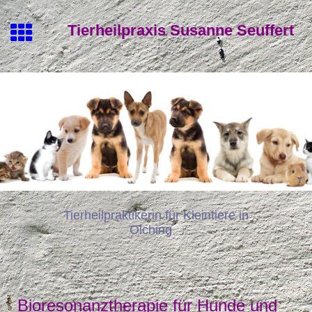
Tierheilpraxis Susanne Seuffert
Tierheilpraktikerin für Kleintiere in
Olching
Bioresonanztherapie für Hunde und