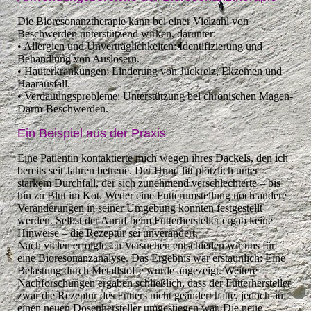
Die Bioresonanztherapie kann bei einer Vielzahl von
Beschwerden unterstützend wirken, darunter:
• Allergien und Unverträglichkeiten: Identifizierung und
Behandlung von Auslösern.
• Hauterkrankungen: Linderung von Juckreiz, Ekzemen und
Haarausfall.
• Verdauungsprobleme: Unterstützung bei chronischen Magen-
Darm-Beschwerden.
Ein Beispiel aus der Praxis
Eine Patientin kontaktierte mich wegen ihres Dackels, den ich
bereits seit Jahren betreue. Der Hund litt plötzlich unter
starkem Durchfall, der sich zunehmend verschlechterte – bis
hin zu Blut im Kot. Weder eine Futterumstellung noch andere
Veränderungen in seiner Umgebung konnten festgestellt
werden. Selbst der Anruf beim Futterhersteller ergab keine
Hinweise – die Rezeptur sei unverändert.
Nach vielen erfolglosen Versuchen entschieden wir uns für
eine Bioresonanzanalyse. Das Ergebnis war erstaunlich: Eine
Belastung durch Metallstoffe wurde angezeigt. Weitere
Nachforschungen ergaben schließlich, dass der Futterhersteller
zwar die Rezeptur des Futters nicht geändert hatte, jedoch auf
einen neuen Dosenhersteller umgestiegen war. Die neue