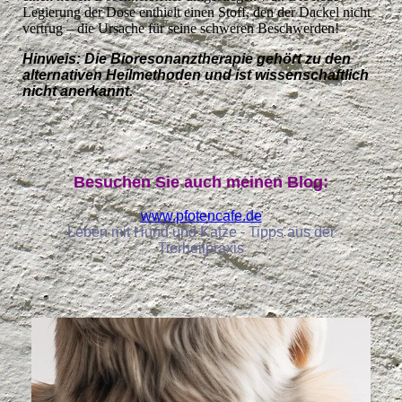
Legierung der Dose enthielt einen Stoff, den der Dackel nicht
vertrug – die Ursache für seine schweren Beschwerden!
Hinweis: Die Bioresonanztherapie gehört zu den
alternativen Heilmethoden und ist wissenschaftlich
nicht anerkannt.
Besuchen Sie auch meinen Blog:
www.pfotencafe.de
Leben mit Hund und Katze - Tipps aus der
Tierheilpraxis