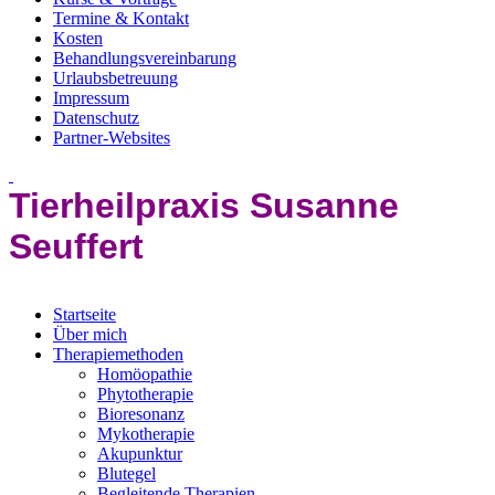
Termine & Kontakt
Kosten
Behandlungsvereinbarung
Urlaubsbetreuung
Impressum
Datenschutz
Partner-Websites
Tierheilpraxis Susanne
Seuffert
Startseite
Über mich
Therapiemethoden
Homöopathie
Phytotherapie
Bioresonanz
Mykotherapie
Akupunktur
Blutegel
Begleitende Therapien