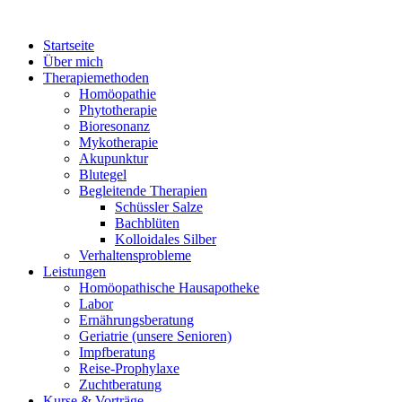
Startseite
Über mich
Therapiemethoden
Homöopathie
Phytotherapie
Bioresonanz
Mykotherapie
Akupunktur
Blutegel
Begleitende Therapien
Schüssler Salze
Bachblüten
Kolloidales Silber
Verhaltensprobleme
Leistungen
Homöopathische Hausapotheke
Labor
Ernährungsberatung
Geriatrie (unsere Senioren)
Impfberatung
Reise-Prophylaxe
Zuchtberatung
Kurse & Vorträge