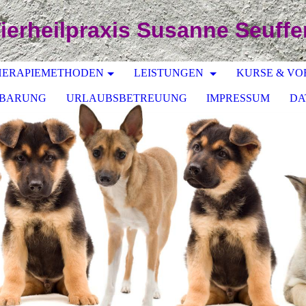
ierheilpraxis Susanne Seuffe
HERAPIEMETHODEN
LEISTUNGEN
KURSE & VO
NBARUNG
URLAUBSBETREUUNG
IMPRESSUM
DA