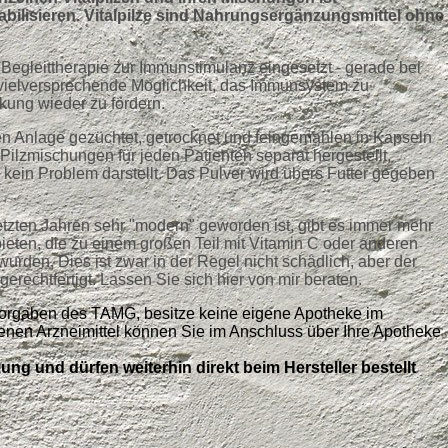
bilisieren. Vitalpilze sind Nahrungsergänzungsmittel ohne
s Begleittherapie zur Immunstimulanz eingesetzt - gerade bei
vielversprechende Möglichkeit, das Immunsystem zu
ung wieder zu fördern.
len Anlage gezüchtet, getrocknet und feingemahlen in Kapseln
 Pilzmischungen für jeden Patienten separat hergestellt,
kein Problem darstellt. Das Pulver wird übers Futter gegeben
etzten Jahren sehr "modern" geworden ist, gibt es immer mehr
bieten, die zu einem großen Teil mit Vitamin C oder anderen
rden. Dies ist zwar in der Regel nicht schädlich, aber der
gerechtfertigt. Lassen Sie sich hier von mir beraten.
 Vorgaben des TAMG, besitze keine eigene Apotheke im
enen Arzneimittel können Sie im Anschluss über Ihre Apotheke
ung und dürfen weiterhin direkt beim Hersteller bestellt