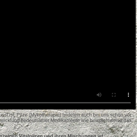
st ist: Pilze (Mykotherapie) bildeten auch bei uns schon vor
Entwicklung bedeutsamer Medikamente wie beispielsweise das
nzelnen Vitalpilzen und ihren Mischungen ist