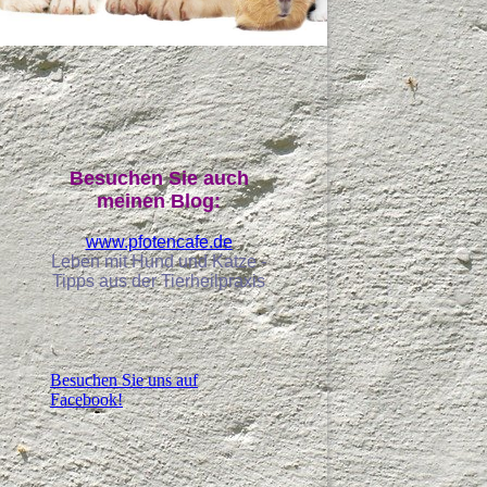
Besuchen Sie auch
meinen Blog:
www.pfotencafe.de
Leben mit Hund und Katze -
Tipps aus der Tierheilpraxis
Besuchen Sie uns auf
Facebook!