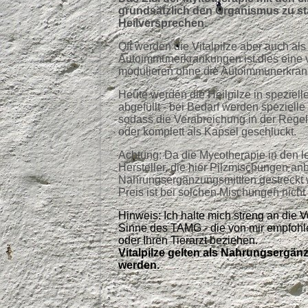
grundsätzlich den Organismus zu sta
Heilversprechen.
Oft werden die Vitalpilze aber auch al
Autoimmunerkrankungen ist dies eine 
modulieren ohne die Autoimmunerkrank
Heute werden die Heilpilze in speziel
abgefüllt - bei Bedarf werden spezielle
sodass die Verabreichung in der Regel 
oder komplett als Kapsel geschluckt.
Achtung: Da die Mycotherapie in den l
Hersteller, die hier Pilzmischungen an
Nahrungsergänzungsmittlen gestreckt wu
Preis ist bei solchen Mischungen nicht 
Hinweis: Ich halte mich streng an die
Sinne des TAMG - die von mir empfohl
oder Ihren Tierarzt beziehen.
Vitalpilze gelten als Nahrungsergänz
werden.