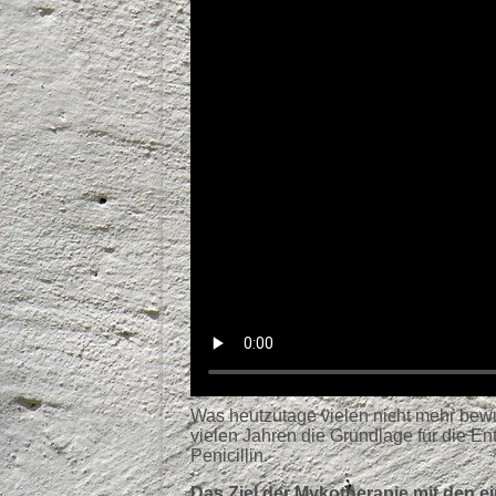
Was heutzutage vielen nicht mehr bewus
vielen Jahren die Grundlage für die 
Penicillin.
Das Ziel der Mykotherapie mit den ei