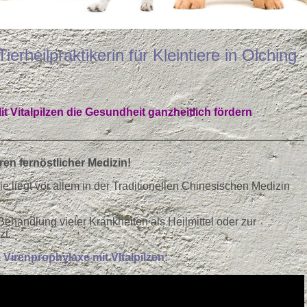
Tierheilpraktikerin für Kleintiere in Olching
 Vitalpilzen die Gesundheit ganzheitlich fördern
en fernöstlicher Medizin!
 liegt vor allem in der Traditionellen Chinesischen Medizin
ehandlung vieler Krankheiten als Heilmittel oder zur
zt.
Virenprophylaxe mit VItalpilzen: