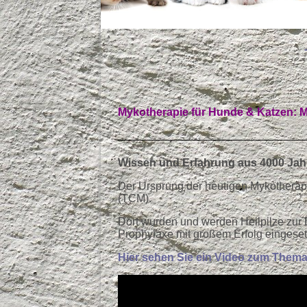
Mykotherapie für Hunde & Katzen: Mit
Wissen und Erfahrung aus 4000 Jahr
Der Ursprung der heutigen Mykotherapie
(TCM).
Dort wurden und werden Heilpilze zur B
Prophylaxe mit großem Erfolg eingeset
Hier sehen Sie ein Video zum Thema 